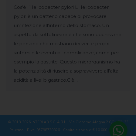
Cos’è l’Helicobacter pylori L’Helicobacter
pylori è un batterio capace di provocare
un’infezione all’interno dello stomaco. Un
aspetto da sottolineare è che sono pochissime
le persone che mostrano dei veri e propri
sintomi o le eventuali complicanze, come per
esempio la gastrite. Questo microrganismo ha
la potenzialità di riuscire a sopravvivere all’alta
acidità a livello gastrico.C’è…
© 2018-2026 INTERLAB S.C. A R.L - Via Giacomo Alagna 2 C/E - 90133
Palermo - P.Iva: 05798720826 - Capitale sociale: € 10.000 - REA: PA -