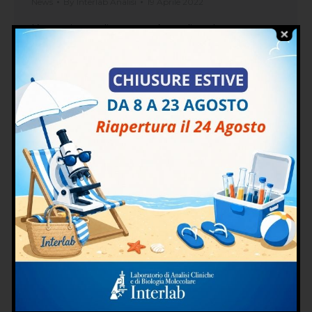
News
By
Interlab Analisi
19 Aprile 2022
L’anemia mediterranea è un disturbo
ereditario che non tutti sanno di avere ma che
si può manifestare come un problema per le
donne che decidono di avere un figlio. Infatti,
in questi casi, si ha maggiore necessità di
sangue e di conseguenza possono essere
necessarie più trasfusioni. Per questo motivo è
importante capire come diagnosticare…