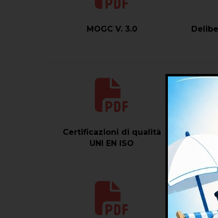
MOGC V. 3.0
Delibe
Certificazioni di qualità
Cert
UNI EN ISO