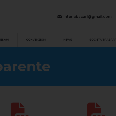
LI ESAMI
CONVENZIONI
NEWS
SOCIETÀ TRASP
Interlabscarl@gmail.com
 ESAMI
CONVENZIONI
NEWS
SOCIETÀ TRASPA
parente