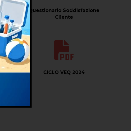
Questionario Soddisfazione
Cliente
to
CICLO VEQ 2024