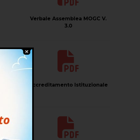
Verbale Assemblea MOGC V.
3.0
Accreditamento Istituzionale