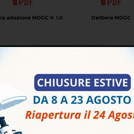
ra adozione MOGC V. 1.0
Delibera MOGC
ificato Competenza Odv
Nomina OdV