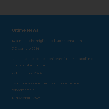
on
on
on
on
on
Facebook
X
Pinterest
LinkedIn
WhatsApp
Ultime News
10 alimenti che migliorano il tuo sistema immunitario
3 Dicembre 2024
Dieta e salute: come monitorare il tuo metabolismo
con le analisi cliniche
22 Novembre 2024
Il sonno e la salute: perché dormire bene è
fondamentale
12 Novembre 2024