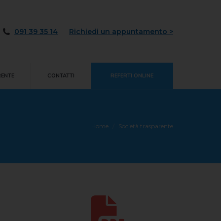
ARENTE
CONTATTI
REFERTI ONLINE
091 39 35 14
Richiedi un appuntamento >
RENTE
CONTATTI
REFERTI ONLINE
Home
Società trasparente