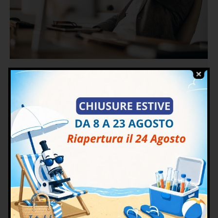
Spossatezza: cosa fare
News
By
Interlab Analisi
27 Giugno 2022
Quando in un individuo si manifesta
un’incapacità di eseguire i movimenti abituali e
si nota una sensibile riduzione della forza
muscolare, dal punto di vista medico la
condizione si definisce spossatezza. Nello
specifico si tratta di un senso di stanchezza o
esaurimento che si prova nel momento in cui
si utilizzano i muscoli, ma anche…