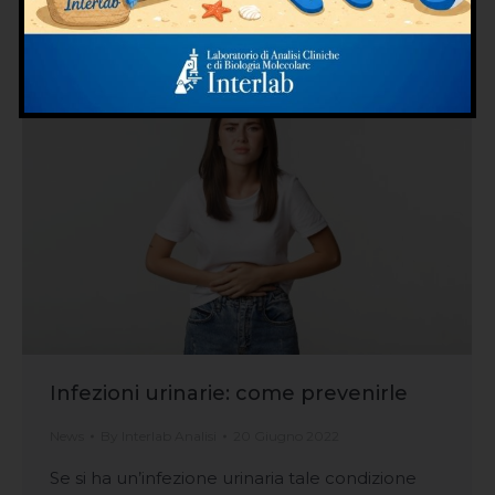
Infezioni urinarie: come prevenirle
News
By
Interlab Analisi
20 Giugno 2022
Se si ha un’infezione urinaria tale condizione