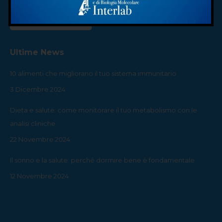
Whistleblowing
Ultime News
10 alimenti che migliorano il tuo sistema immunitario
3 Dicembre 2024
Dieta e salute: come monitorare il tuo metabolismo con le
analisi cliniche
22 Novembre 2024
Il sonno e la salute: perché dormire bene è fondamentale
12 Novembre 2024