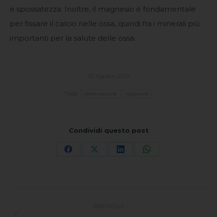
e spossatezza. Inoltre, il magnesio è fondamentale
per fissare il calcio nelle ossa, quindi fra i minerali più
importanti per la salute delle ossa.
23 Agosto 2021
Tags:
alimentazione
magnesio
Condividi questo post
Share
Share
Share
Share
on
on
on
on
Facebook
X
LinkedIn
WhatsApp
Post
PREVIOUS