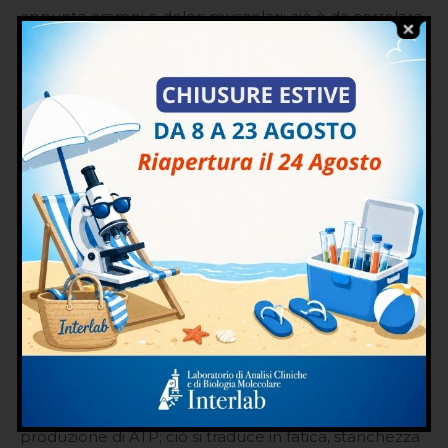
appunto crampi e dolori muscolari; ciò è da correlare
con i livelli di estrogeni e progesterone, che tendono
a ridurrre la concentrazione di magnesio. Il magnesio
ha un impatto anche in gravidanza, numerose sono le
donne che in seguito all’assunzione di integratori
hanno notato un calo delle nausee e disturbi
muscolari, ovviamente questa assunzione è da
concordare con il ginecologo o il medico di fiducia.
L’irrigidimento generale dell’organismo, poi, avrà
anche un impatto sulla qualità del sonno ed essendo
un cofattore enzimatico è necessario per il
funzionamento di alcuni neurotrasmettitori. Poi,
come già anticipato, una carenza di magnesio porta a
dei bassi livelli di energia, quindi con scarsa
produzione di ATP; ciò si traduce in fatica, stanchezza