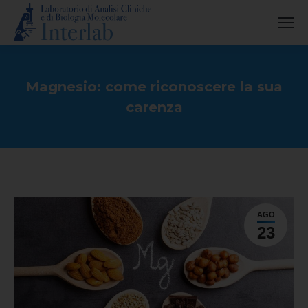
Magnesio: come riconoscere la sua
carenza
You are here:
AGO
23