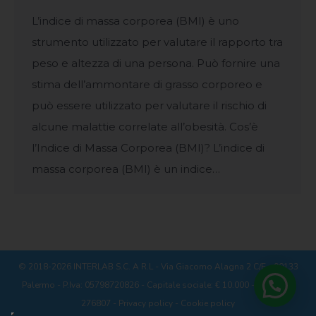
L’indice di massa corporea (BMI) è uno
strumento utilizzato per valutare il rapporto tra
peso e altezza di una persona. Può fornire una
stima dell’ammontare di grasso corporeo e
può essere utilizzato per valutare il rischio di
alcune malattie correlate all’obesità. Cos’è
l’Indice di Massa Corporea (BMI)? L’indice di
massa corporea (BMI) è un indice…
© 2018-2026 INTERLAB S.C. A R.L - Via Giacomo Alagna 2 C/E - 90133
Palermo - P.Iva: 05798720826 - Capitale sociale: € 10.000 - REA: PA -
276807 -
Privacy policy
-
Cookie policy