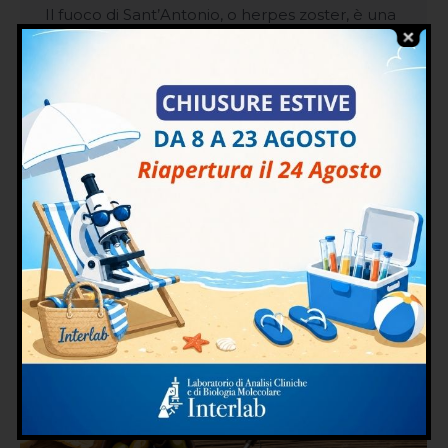
Il fuoco di Sant’Antonio, o herpes zoster, è una
malattia virale dolorosa causata dal virus
varicella zoster. Questo virus è anche
responsabile della varicella. Dopo che una
persona ha contratto la varicella, il virus rimane
nel corpo, latente nelle cellule nervose, e può
riattivarsi in futuro, causando il fuoco di
Sant’Antonio. Sintomi del Fuoco di…