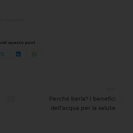
25 Luglio 2023
vidi questo post
Share
Share
Share
on
on
on
book
X
LinkedIn
WhatsApp
NEXT
Perché berla? I benefici
Next
dell’acqua per la salute
post: