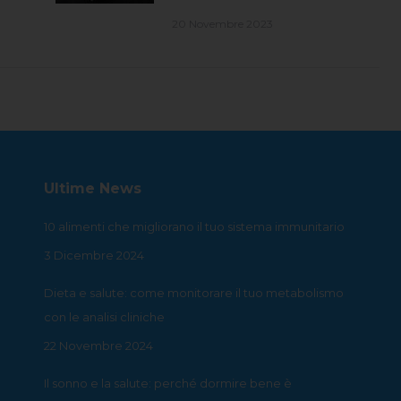
20 Novembre 2023
Ultime News
10 alimenti che migliorano il tuo sistema immunitario
3 Dicembre 2024
Dieta e salute: come monitorare il tuo metabolismo
con le analisi cliniche
22 Novembre 2024
Il sonno e la salute: perché dormire bene è