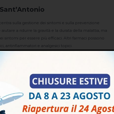
 Sant’Antonio
centra sulla gestione dei sintomi e sulla prevenzione
 aiutare a ridurre la gravità e la durata della malattia, ma
ei sintomi per essere più efficaci. Altri farmaci possono
ici, antinfiammatori e analgesici topici.
mento ospedaliero, specialmente se il fuoco di
altre aree sensibili. Inoltre, se il fuoco di Sant’Antonio si
o compromesso, come gli anziani, i neonati, le persone
unosoppressori, il trattamento deve essere iniziato il
avi.
 Sant’Antonio