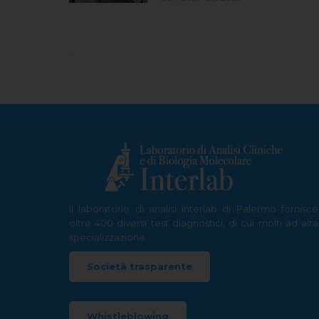
Il laboratorio di analisi Interlab di Palermo fornisce
oltre 400 diversi test diagnostici, di cui molti ad alta
specializzazione.
Società trasparente
Whistleblowing