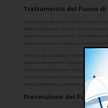
Trattamento del Fuoco di
Il trattamento del fuoco di Sant’Antonio si con
delle complicazioni. I farmaci antivirali possono
devono essere assunti entro 72 ore dall’inizio d
essere prescritti per il dolore, come antidolorif
In alcuni casi, può essere necessario il tratta
Sant’Antonio si verifica negli occhi, nel viso o in 
verifica nelle persone con sistema immunitari
con HIV o le persone che prendono farmaci imm
prima possibile per prevenire complicazioni gr
Prevenzione del Fuoco di