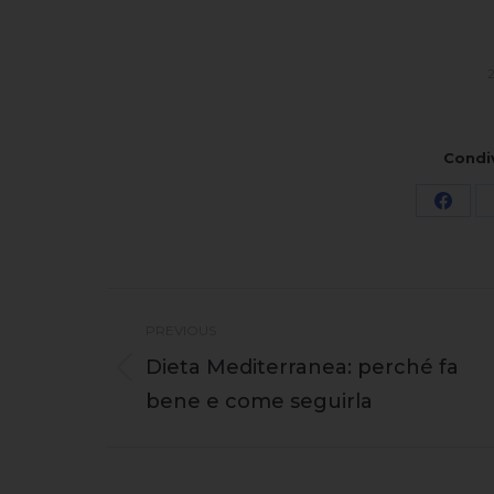
Condi
Share
on
Face
Post
PREVIOUS
navigation
Dieta Mediterranea: perché fa
Previous
bene e come seguirla
post: