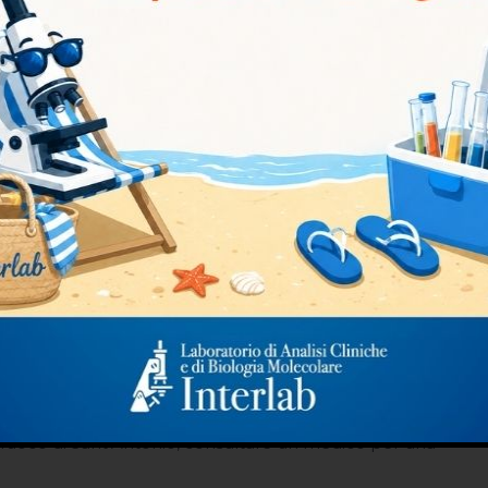
io è la vaccinazione contro la varicella. La
età compresa tra 12 e 15 mesi e per i bambini di età
cinati in precedenza. Gli adulti che non hanno mai
i possono ricevere il vaccino fino a 50 anni.
no la varicella o il fuoco di Sant’Antonio può aiutare a
i con il fuoco di Sant’Antonio dovrebbero evitare di
o questo può portare alla diffusione del virus ad altre
lorosa causata dal virus varicella zoster. I sintomi
nea rossa o violacea, che si manifesta di solito su un
’Antonio si concentra sulla gestione dei sintomi e sulla
ne contro la varicella è la migliore prevenzione del
il fuoco di Sant’Antonio, consultare un medico per una