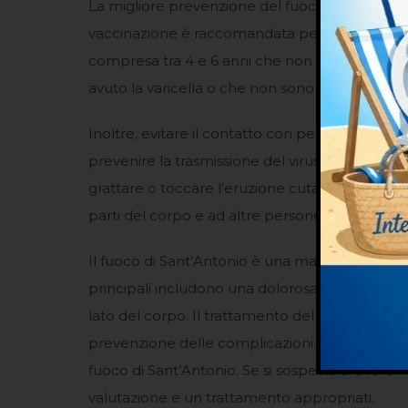
La migliore prevenzione del fuoco di Sant’Anton
vaccinazione è raccomandata per i bambini di 
compresa tra 4 e 6 anni che non sono stati vac
avuto la varicella o che non sono stati vaccinat
Inoltre, evitare il contatto con persone che han
prevenire la trasmissione del virus. Gli individu
grattare o toccare l’eruzione cutanea, in quant
parti del corpo e ad altre persone.
Il fuoco di Sant’Antonio è una malattia virale do
principali includono una dolorosa eruzione cuta
lato del corpo. Il trattamento del fuoco di Sant
prevenzione delle complicazioni. La vaccinazio
fuoco di Sant’Antonio. Se si sospetta di avere 
valutazione e un trattamento appropriati.