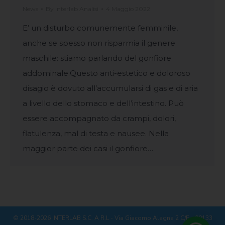
News
By
Interlab Analisi
4 Maggio 2022
E’ un disturbo comunemente femminile,
anche se spesso non risparmia il genere
maschile: stiamo parlando del gonfiore
addominale.Questo anti-estetico e doloroso
disagio è dovuto all’accumularsi di gas e di aria
a livello dello stomaco e dell’intestino. Può
essere accompagnato da crampi, dolori,
flatulenza, mal di testa e nausee. Nella
maggior parte dei casi il gonfiore…
© 2018-2026 INTERLAB S.C. A R.L - Via Giacomo Alagna 2 C/E - 90133