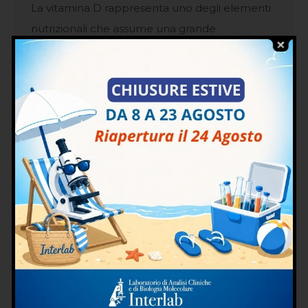
La vitamina D rappresenta uno degli elementi
nutrizionali che assume una grande
importanza e che, proprio per tale motivo,
deve essere assunta con attenzione. La sua
mancanza, infatti, potrebbe causare diversi
scompensi e conseguenze negative che
potrebbero essere difficili da fronteggiare.
Carenza di vitamina D e dolore alle ossa e alla
muscolatura La prima tipologia…