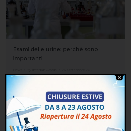
Esami delle urine: perchè sono
importanti
News
By
Interlab Analisi
24 Settembre 2021
L’esame per le urine è un tipo di esame da
laboratorio tra i più comuni da eseguire e
molto utile per diagnosticare non solo
disfunzioni a carico dei reni, disordini cardiaci,
epatitici o metabolici, ma anche per scovare
possibile utilizzo di sostanze stupefacenti o