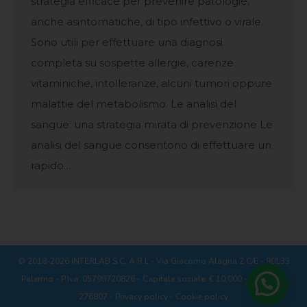
strategia efficace per prevenire patologie,
anche asintomatiche, di tipo infettivo o virale.
Sono utili per effettuare una diagnosi
completa su sospette allergie, carenze
vitaminiche, intolleranze, alcuni tumori oppure
malattie del metabolismo. Le analisi del
sangue: una strategia mirata di prevenzione Le
analisi del sangue consentono di effettuare un
rapido…
© 2018-2026 INTERLAB S.C. A R.L - Via Giacomo Alagna 2 C/E - 90133
Palermo - P.Iva: 05798720826 - Capitale sociale: € 10.000 - REA: PA -
276807 -
Privacy policy
-
Cookie policy