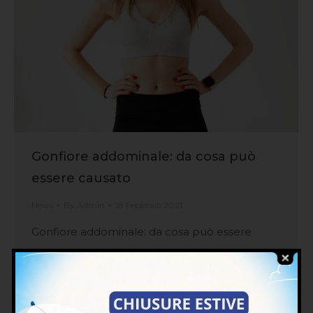
Gonfiore addominale: da cosa può
essere causato
News
By
Admin
18 Febbraio 2021
Gonfiore addominale: da cosa può essere
causato A diverse persone spesso accade di
sentire uno strano gonfiore a livello
dell’addome. Tale problematica può avere