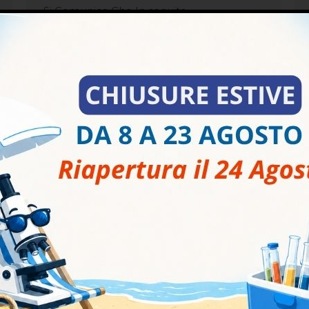
Si Comunica Che In seguito
all’emergenza Covid-19 I nostri nuovi Orari
sono i seguenti: dal 30/03/2020 Prelievo
dalle ore 7:30 alle 10:00 Ritiro Referti
entro le 11:00 Il Pomeriggio ed il Sabato
siamo Chiusi Si Comunica inoltre che al
momento il laboratorio di Via Pacinotti. 18
Palermo è momentaneamente chiuso