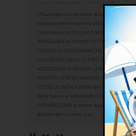
News
By
Interlab Analisi
30 Marzo 2020
Misure igienico-sanitarie di prevenzione
adottate per limitare la diffusione del
Coronavirus SARS-CoV-2 NOI DI
INTERLAB FACCIAMO TUTTO QUANTO
POSSIBILE PER GARANTIRE LA
SICUREZZA DEGLI UTENTI CHE
ACCEDONO AI NOSTRI LABORATORI. Il
NOSTRO CENTRO ANALISI RISPETTA
TUTTE LE INDICAZIONI del Ministero
della Salute e le NORME IGIENICHE di
PREVENZIONE previste dagli ultimi
decreti del Governo per…