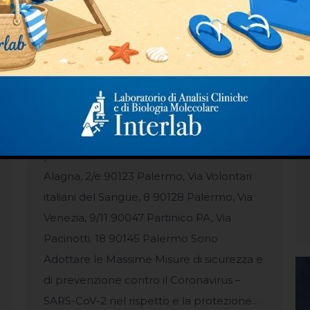
interlab Misure di Prevenzione
Coronavirus – SARS-CoV-2
News
By
Interlab Analisi
11 Marzo 2020
Interlab comunica ai suoi pazienti che
presso i nostri laboratori Via Giacomo
Alagna, 2/e 90123 Palermo, Via Volontari
italiani del Sangue, 8 90128 Palermo, Via
Venezia, 9/11 90047 Partinico PA, Via
Pacinotti. 18 90145 Palermo Sono
Adottare le Massime Misure di sicurezza e
di prevenzione contro il Coronavirus –
SARS-CoV-2 nel rispetto e la protezione…