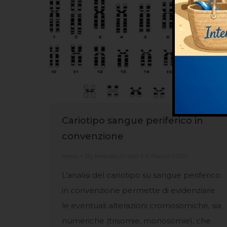
Cariotipo sangue periferico in
convenzione
News
By
Interlab Analisi
9 Marzo 2020
L’analisi del cariotipo su sangue periferico
in convenzione permette di evidenziare
le eventuali alterazioni cromosomiche, sia
numeriche (trisomie, monosomie), che