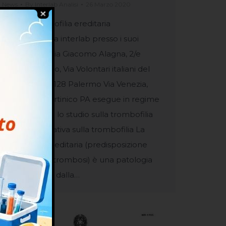
News
By
Interlab Analisi
26 Marzo 2020
Studio Trombofilia ereditaria
convenzionata interlab presso i suoi
laboratori di Via Giacomo Alagna, 2/e
90123 Palermo, Via Volontari italiani del
Sangue, 8, 90128 Palermo Via Venezia,
9/11 90047 Partinico PA esegue in regime
di convezione lo studio sulla trombofilia
Breve informativa sulla trombofilia La
trombofilia ereditaria (predisposizione
genetica alla trombosi) è una patologia
caratterizzata dalla…