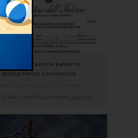
autocertificazione palermo
spostamento coronavirus
News
By
Interlab Analisi
10 Marzo 2020
SCARICA MODELLO Modello_autod-3